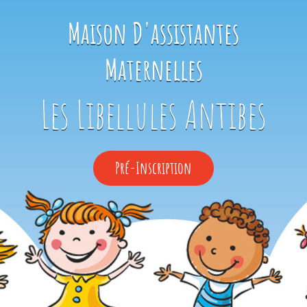
Maison D'assistantes
Maternelles
Les Libellules Antibes
Pré-
Pré-Inscription
Inscription